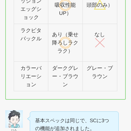
ッション
吸収性能
頭部のみ）
エッグシ
UP）
ョック
ラクピタ
あり（乗せ
なし
バックル
降ろしラク
ラク）
カラーバ
ダークグレ
グレー・ブ
リエーシ
ー・ブラウ
ラウン
ョン
ン
基本スペックは同じで、SCに3つ
の機能が追加されました。
ひろ