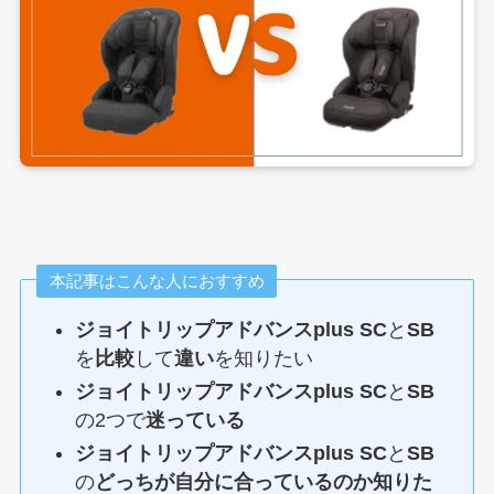
本記事はこんな人におすすめ
ジョイトリップアドバンスplus SC
と
SB
を
比較
して
違い
を知りたい
ジョイトリップアドバンスplus SC
と
SB
の2つで
迷っている
ジョイトリップアドバンスplus SC
と
SB
の
どっちが自分に合っているのか知りた