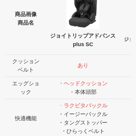
商品画像
商品名
ジョイトリップアドバンス
ジョ
plus SC
クッション
あり
ベルト
エッグショ
・ヘッドクッション
ック
・本体頭部
・
ラクピタバックル
・
・イージーバックル
快適機能
・
・タングストッパー
・ひらっくベルト