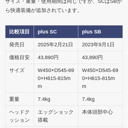
サイズ・重量・使用期間は同じですが、SCはSBか
ら快適装備が追加されています。
比較項目
plus SC
plus SB
発売日
2025年2月21日
2023年9月1日
価格目安
43,890円
43,890円
サイズ
W450×D545-69
W450×D545-69
0×H615-815m
0×H615-815m
m
m
重量
7.4kg
7.4kg
ヘッドク
エッグショック
本体頭部中心
ッション
搭載