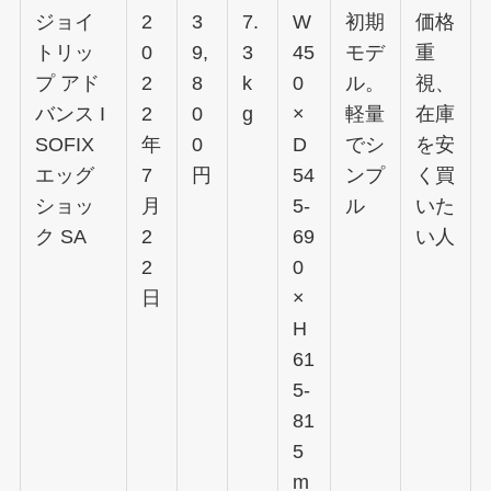
ジョイ
2
3
7.
W
初期
価格
トリッ
0
9,
3
45
モデ
重
プ アド
2
8
k
0
ル。
視、
バンス I
2
0
g
×
軽量
在庫
SOFIX
年
0
D
でシ
を安
エッグ
7
円
54
ンプ
く買
ショッ
月
5-
ル
いた
ク SA
2
69
い人
2
0
日
×
H
61
5-
81
5
m