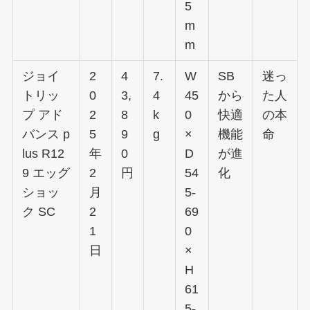
5
m
m
ジョイ
2
4
7.
W
SB
迷っ
トリッ
0
3,
4
45
から
た人
プ アド
2
8
k
0
快適
の本
バンス p
5
9
g
×
機能
命
lus R12
年
0
D
が進
9 エッグ
2
円
54
化
ショッ
月
5-
ク SC
2
69
1
0
日
×
H
61
5-