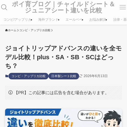
ポイ育ブログ｜チャイルドシート＆
ジュニアシート違いを比較
コンビ/アップリカ
海外ブランド
エールベベ
お悩み解決
法律・基
ホーム
コンビ・アップリカ比較
ジョイトリップアドバンスの違いを全モ
デル比較！plus・SA・SB・SCはどっ
ち？
2026年6月13日
コンビ・アップリカ比較
日本製シート比較
【PR】この記事には広告を含む場合があります。