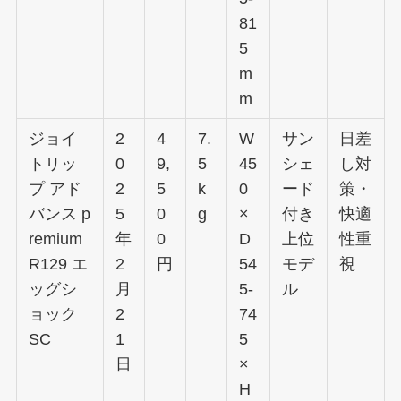
81
5
m
m
ジョイ
2
4
7.
W
サン
日差
トリッ
0
9,
5
45
シェ
し対
プ アド
2
5
k
0
ード
策・
バンス p
5
0
g
×
付き
快適
remium
年
0
D
上位
性重
R129 エ
2
円
54
モデ
視
ッグシ
月
5-
ル
ョック
2
74
SC
1
5
日
×
H