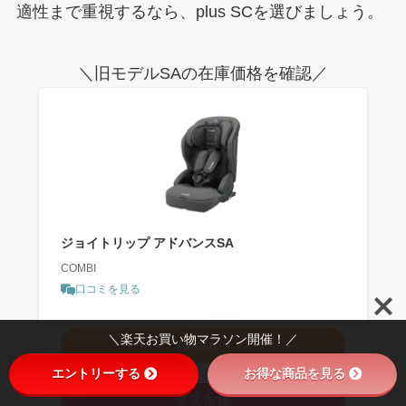
適性まで重視するなら、plus SCを選びましょう。
＼旧モデルSAの在庫価格を確認／
ジョイトリップ アドバンスSA
COMBI
口コミを見る
＼タイムセール開催中！／
＼楽天お買い物マラソン開催！／
Amazon
エントリーする
お得な商品を見る
＼お買い物マラソン開催中！／
楽天市場