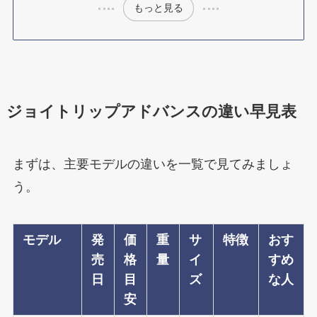
もっと見る
ジョイトリップアドバンスの違い早見表
まずは、主要モデルの違いを一覧で見てみましょ
う。
モデル
発
価
重
サ
特徴
おす
売
格
量
イ
すめ
日
目
ズ
な人
安