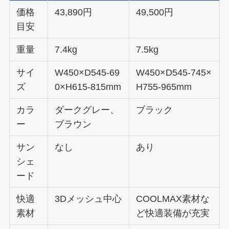
価格
43,890円
49,500円
目安
重量
7.4kg
7.5kg
サイ
W450×D545-69
W450×D545-745×
ズ
0×H615-815mm
H755-965mm
カラ
ダークグレー、
ブラック
ー
ブラウン
サン
なし
あり
シェ
ード
快適
3Dメッシュ中心
COOLMAX素材な
素材
ど快適装備が充実