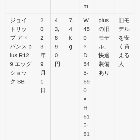
m
ジョイ
2
4
7.
W
plus
旧モ
トリッ
0
3,
4
45
の旧
デル
プ アド
2
8
k
0
モデ
を安
バンス p
3
9
g
×
ル。
く買
lus R12
年
0
D
快適
える
9 エッグ
9
円
54
装備
人
ショッ
月
5-
あり
ク SB
1
69
日
0
×
H
61
5-
81