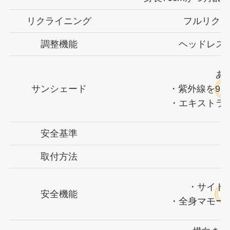
リクライニング
フルリクラ
調整機能
ヘッドレス
あ
サンシェード
・紫外線を95
・エキストラ
安全基準
取付方法
・サイド
安全機能
・全身マモー