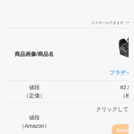
スクロールできます
商品画像/商品名
フラディ
値段
82,5
（定価）
（税
クリックして値
値段
👇
（Amazon）
Amaz