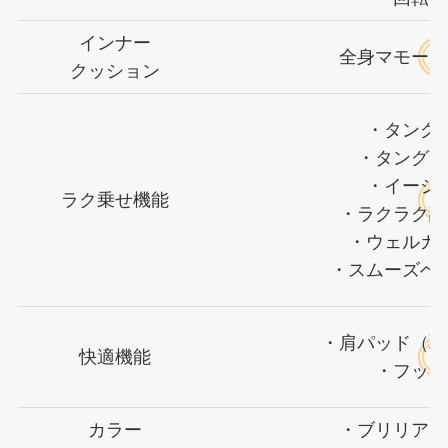
インナー
全身マモール
クッション
・タング
・タングス
・イージ
ラク乗せ機能
・ラクラク調
・ウェルカ
・スムーズベ
・肩パッド（取
快適機能
・フット
カラー
・ブリリアン