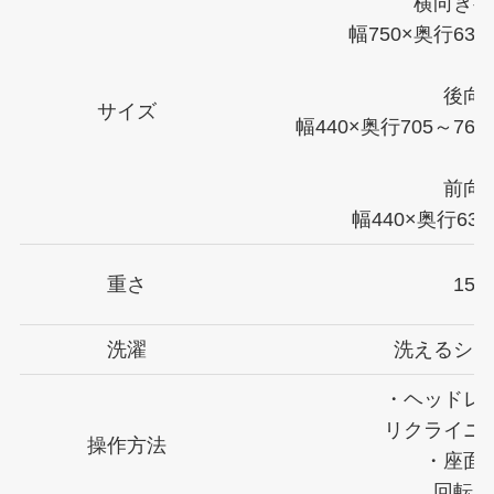
横向きベ
幅750×奥行635
後向
サイズ
幅440×奥行705～760
前向
幅440×奥行635
重さ
15.4
洗濯
洗えるシー
・ヘッドレ
リクライニ
操作方法
・座面
回転レ