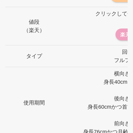
クリックして値
値段
👇
（楽天）
楽天
回転
タイプ
フルフ
横向き
身長40cm
後向き
使用期間
身長60cmかつ首
前向き
身長76cmかつ月齢1