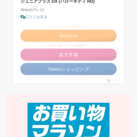
ジュニアプラス DX (ハローキティ RD)
Graco(グレコ)
口コミを見る
＼タイムセール開催中！／
Amazon
＼お買い物マラソン開催中！／
楽天市場
Yahooショッピング
ポチップ