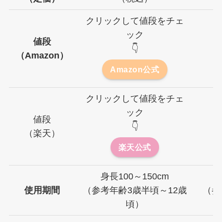
クリックして値段をチェ
ック
値段
👇
（Amazon）
Amazon公式
クリックして値段をチェ
ック
値段
👇
（楽天）
楽天公式
身長100～150cm
使用期間
（参考年齢3歳半頃～12歳
（参
頃）